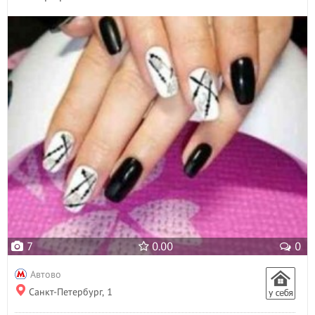
Пилинг лица
- 1
Пирсинг
Плетение кос
- 1
Р
Расслабляющий массаж
- 3
С
Свадебные прически
- 17
Солярий
Спортивный массаж
- 1
Т
Татуаж
- 9
У
Увеличение губ
- 1
7
0.00
0
Ф
Фитнесс массаж
Автово
Ч
Санкт-Петербург, 1
Чистка лица
- 1