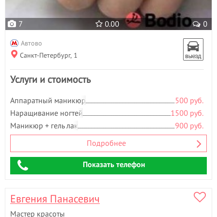
Н
Наращивание волос
- 12
7
0.00
0
Наращивание ногтей
- 42
Наращивание ресниц
- 117
Автово
Нехирургическая
Санкт-Петербург, 1
блефаропластика
Ногтевая студия
Услуги и стоимость
Носогубная складка
О
Аппаратный маникюр
500 руб.
Наращивание ногтей
1500 руб.
Обертывание
- 1
Оздоровительный массаж
- 2
Маникюр + гель лак
900 руб.
Окрашивание бровей
- 20
Подробнее
Окрашивание волос
- 23
Окрашивание ресниц
- 2
Показать телефон
П
Парафиновые ванночки
Евгения Панасевич
Парикмахерские услуги
- 11
Педикюр
- 36
Мастер красоты