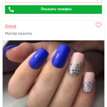
Ламинирование волос
Показать телефон
Ламинирование ресниц
- 23
Лечебный массаж
- 2
Лимфодринажный массаж
- 4
Анна
М
Мастер красоты
Маникюр
- 41
Маникюр + гель лак
- 68
Мануальная пластика живота
Массаж
- 2
Массаж лица
- 2
Массаж стоп
- 2
Медовый массаж
- 2
Мезотерапия
Моделирование лица
- 1
Моментальный загар
- 2
Мужская стрижка
- 8
Мужской маникюр