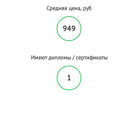
Пилинг лица
- 1
Средняя цена, руб
Пирсинг
Плетение кос
- 1
949
Р
Расслабляющий массаж
- 3
С
Свадебные прически
- 17
Имеют дипломы / сертификаты
Солярий
Спортивный массаж
- 1
1
Т
Татуаж
- 9
У
Увеличение губ
- 1
Ф
Фитнесс массаж
Ч
Чистка лица
- 1