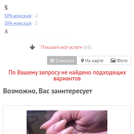
S
SPA женский
- 2
SPA мужской
- 2
А
Антицеллюлитный массаж
- 5
Аппаратная диагностика
Показать все услуги
(68)
Аппаратная коррекция фигуры
Списком
На карте
Фото
Аппаратная косметология
Аппаратный маникюр
- 13
По Вашему запросу не найдено подходящих
Б
вариантов
Биоламинирование
- 1
Возможно, Вас заинтересует
В
Вакуумно-роликовый массаж
Вечерние прически
- 28
Визаж/макияж
- 41
Г
Гиалуроновая кислота