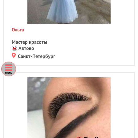
Ламинирование волос
Ламинирование ресниц
- 23
Лечебный массаж
- 2
Лимфодринажный массаж
Ольга
- 4
М
Мастер красоты
Маникюр
- 41
Автово
Маникюр + гель лак
- 68
Санкт-Петербург
Мануальная пластика живота
Массаж
- 2
Массаж лица
- 2
Массаж стоп
- 2
Медовый массаж
- 2
Мезотерапия
Моделирование лица
- 1
Моментальный загар
- 2
Мужская стрижка
- 8
Мужской маникюр