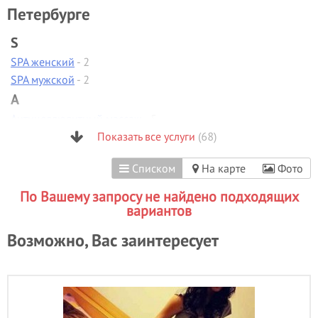
Петербурге
S
SPA женский
- 2
SPA мужской
- 2
А
Антицеллюлитный массаж
- 5
Аппаратная диагностика
Показать все услуги
(68)
Аппаратная коррекция фигуры
Списком
На карте
Фото
Аппаратная косметология
Аппаратный маникюр
- 13
По Вашему запросу не найдено подходящих
Б
вариантов
Биоламинирование
- 1
Возможно, Вас заинтересует
В
Вакуумно-роликовый массаж
Вечерние прически
- 28
Визаж/макияж
- 41