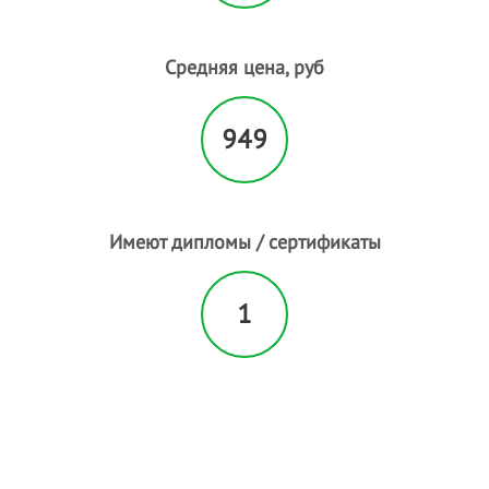
Парикмахерские услуги
- 11
Педикюр
- 36
Пилинг лица
- 1
Средняя цена, руб
Пирсинг
Плетение кос
- 1
949
Р
Расслабляющий массаж
- 3
С
Свадебные прически
- 17
Имеют дипломы / сертификаты
Солярий
Спортивный массаж
- 1
1
Т
Татуаж
- 9
У
Увеличение губ
- 1
Ф
Фитнесс массаж