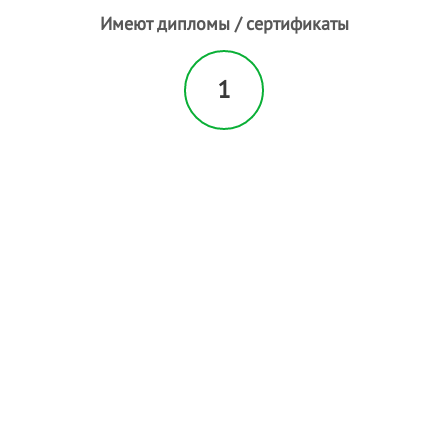
Ч
Имеют дипломы / сертификаты
Чистка лица
- 1
Ш
1
Шугаринг
- 2
Э
Эпиляция
- 4