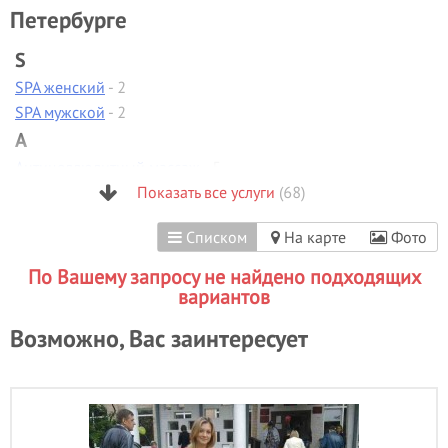
Петербурге
S
SPA женский
- 2
SPA мужской
- 2
А
Антицеллюлитный массаж
- 5
Аппаратная диагностика
Показать все услуги
(68)
Аппаратная коррекция фигуры
Списком
На карте
Фото
Аппаратная косметология
Аппаратный маникюр
- 13
По Вашему запросу не найдено подходящих
Б
вариантов
Биоламинирование
- 1
Возможно, Вас заинтересует
В
Вакуумно-роликовый массаж
Вечерние прически
- 28
Визаж/макияж
- 41