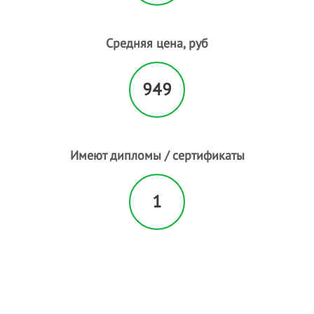
Парикмахерские услуги
- 11
Педикюр
- 36
Пилинг лица
- 1
Средняя цена, руб
Пирсинг
Плетение кос
- 1
949
Р
Расслабляющий массаж
- 3
С
Свадебные прически
- 17
Имеют дипломы / сертификаты
Солярий
Спортивный массаж
- 1
1
Т
Татуаж
- 9
У
Увеличение губ
- 1
Ф
Фитнесс массаж