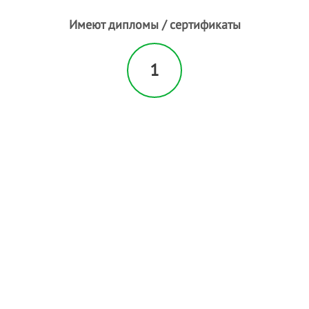
Н
Наращивание волос
- 12
Имеют дипломы / сертификаты
Наращивание ногтей
- 42
Наращивание ресниц
- 117
1
Нехирургическая
блефаропластика
Ногтевая студия
Носогубная складка
О
Обертывание
- 1
Оздоровительный массаж
- 2
Окрашивание бровей
- 20
Окрашивание волос
- 23
Окрашивание ресниц
- 2
П
Парафиновые ванночки
Парикмахерские услуги
- 11
Педикюр
- 36