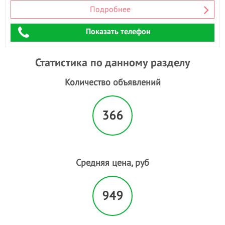
Подробнее
Ламинирование волос
Ламинирование ресниц
- 23
Показать телефон
Лечебный массаж
- 2
Лимфодринажный массаж
- 4
Статистика по данному разделу
М
Маникюр
- 41
Количество объявлений
Маникюр + гель лак
- 68
Мануальная пластика живота
366
Массаж
- 2
Массаж лица
- 2
Массаж стоп
- 2
Медовый массаж
- 2
Средняя цена, руб
Мезотерапия
Моделирование лица
- 1
Моментальный загар
- 2
949
Мужская стрижка
- 8
Мужской маникюр