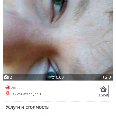
Пилинг лица
- 1
Пирсинг
Плетение кос
- 1
Р
Расслабляющий массаж
- 3
С
Свадебные прически
- 17
Солярий
Спортивный массаж
- 1
Т
Татуаж
- 9
2
0.00
0
У
Увеличение губ
- 1
Автово
Ф
Санкт-Петербург, 1
Фитнесс массаж
Услуги и стоимость
Ч
Чистка лица
- 1