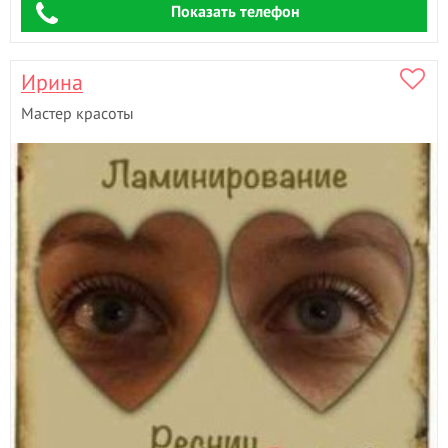
Показать телефон
Ламинирование волос
Ламинирование ресниц
- 23
Лечебный массаж
- 2
Ирина
Лимфодринажный массаж
- 4
Мастер красоты
М
Маникюр
- 41
Маникюр + гель лак
- 68
Мануальная пластика живота
Массаж
- 2
Массаж лица
- 2
Массаж стоп
- 2
Медовый массаж
- 2
Мезотерапия
Моделирование лица
- 1
Моментальный загар
- 2
Мужская стрижка
- 8
Мужской маникюр