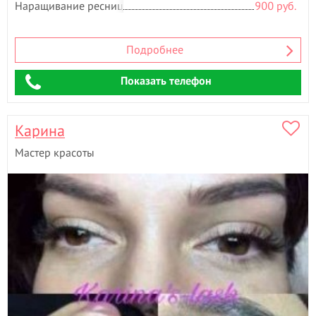
Наращивание ресниц
900 руб.
Ш
Шугаринг
- 2
Подробнее
Э
Эпиляция
- 4
Показать телефон
Карина
Мастер красоты