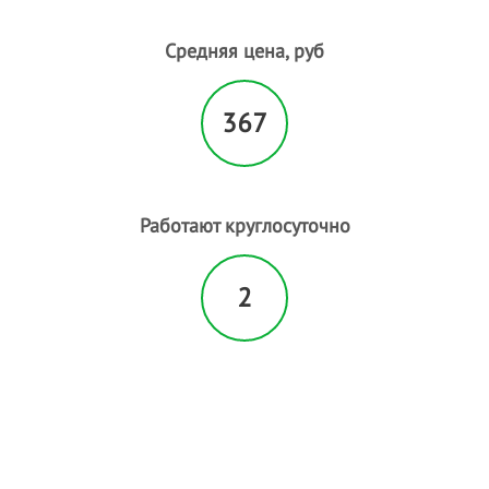
Пилинг лица
- 1
Пирсинг
Средняя цена, руб
Плетение кос
- 1
Р
367
Расслабляющий массаж
- 1
С
Свадебные прически
- 3
Солярий
- 8
Работают круглосуточно
Спортивный массаж
Т
2
Татуаж
- 3
У
Увеличение губ
Ф
Фитнесс массаж
Ч
Чистка лица
- 1