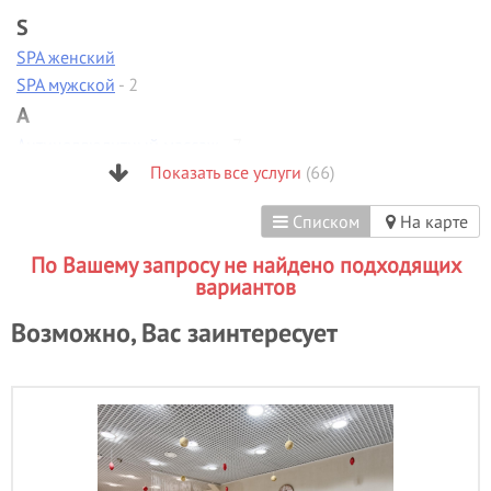
S
SPA женский
SPA мужской
- 2
А
Антицеллюлитный массаж
- 7
Аппаратная диагностика
Показать все услуги
(66)
Аппаратная коррекция фигуры
-
2
Списком
На карте
Аппаратная косметология
- 2
По Вашему запросу не найдено подходящих
Аппаратный маникюр
- 6
вариантов
Б
Возможно, Вас заинтересует
Биоламинирование
В
Вакуумно-роликовый массаж
- 1
Вечерние прически
- 4
Визаж/макияж
- 19
Г