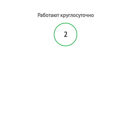
Н
Наращивание волос
- 1
Работают круглосуточно
Наращивание ногтей
- 3
Наращивание ресниц
- 3
Нехирургическая
2
блефаропластика
Ногтевая студия
- 30
Носогубная складка
О
Обертывание
- 7
Оздоровительный массаж
Окрашивание бровей
- 3
Окрашивание волос
- 2
Окрашивание ресниц
- 2
П
Парафиновые ванночки
- 4
Парикмахерские услуги
- 28
Педикюр
- 5