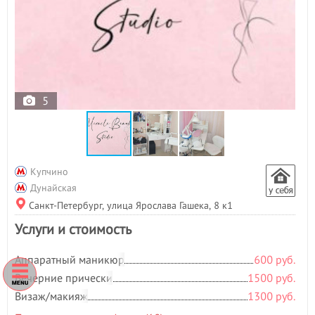
Гиалуроновая кислота
Гидромассаж
Д
Депиляция
- 26
Детская стрижка
- 3
5
Детский массаж
Дизайн ногтей
- 6
Ж
Женская стрижка
- 4
Купчино
К
Дунайская
Классический маникюр
- 4
Санкт-Петербург, улица Ярослава Гашека, 8 к1
Классический массаж
- 2
Услуги и стоимость
Контурная пластика
Коррекция бровей
- 4
Аппаратный маникюр
600 руб.
Коррекция фигуры
Вечерние прически
1500 руб.
Косметология
- 18
Визаж/макияж
1300 руб.
Криокосметология
- 1