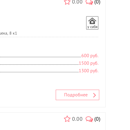
С
0.00
(0)
Свадебные прически
- 3
Солярий
- 8
Спортивный массаж
Т
ека, 8 к1
Татуаж
- 3
У
600 руб.
Увеличение губ
Ф
1500 руб.
1300 руб.
Фитнесс массаж
Ч
Чистка лица
- 1
Подробнее
Э
Эпиляция
- 16
0.00
(0)