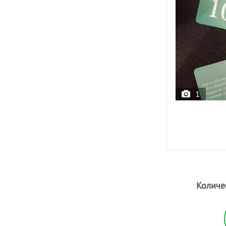
1
Количе