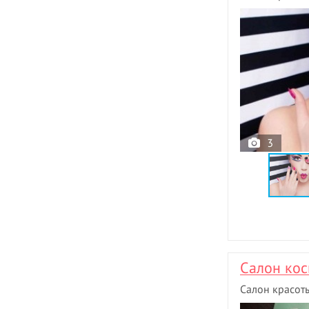
3
Салон кос
Салон красот