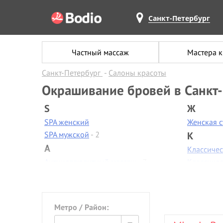
Санкт-Петербург
Частный массаж
Мастера 
Санкт-Петербург
Салоны красоты
Окрашивание бровей в Санкт
S
Ж
SPA женский
Женская 
SPA мужской
- 2
К
А
Классиче
Антицеллюлитный массаж
- 7
Классиче
Аппаратная диагностика
Контурная
Аппаратная коррекция фигуры
-
Коррекци
2
Коррекци
Метро / Район:
Аппаратная косметология
- 2
Косметол
Аппаратный маникюр
- 6