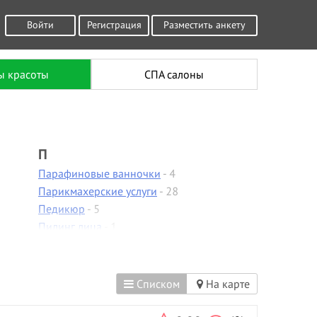
Войти
Регистрация
Разместить анкету
ы красоты
СПА салоны
П
Парафиновые ванночки
- 4
Парикмахерские услуги
- 28
Педикюр
- 5
Пилинг лица
- 1
Пирсинг
Плетение кос
- 1
Р
Списком
На карте
Расслабляющий массаж
- 1