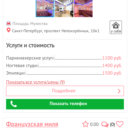
Н
Наращивание волос
- 1
Наращивание ногтей
- 3
Наращивание ресниц
- 3
Площадь Мужества
Нехирургическая
Санкт-Петербург, проспект Непокорённых, 10к1
блефаропластика
Ногтевая студия
- 30
Услуги и стоимость
Носогубная складка
О
Парикмахерские услуги
1100 руб.
Ногтевая студия
1400 руб.
Обертывание
- 7
Эпиляция
1500 руб.
Оздоровительный массаж
Окрашивание бровей
- 3
Показать все услуги/цены (9)
Окрашивание волос
- 2
Подробнее
Окрашивание ресниц
- 2
П
Показать телефон
Парафиновые ванночки
- 4
Парикмахерские услуги
- 28
Французская миля
0.00
(0)
Педикюр
- 5