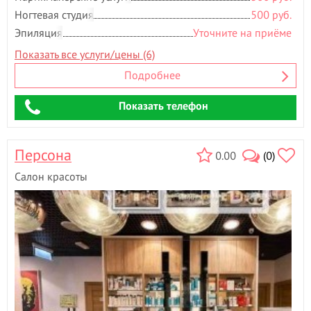
Ногтевая студия
500 руб.
Эпиляция
Уточните на приёме
Показать все услуги/цены (6)
Подробнее
Показать телефон
Персона
0.00
(0)
Салон красоты