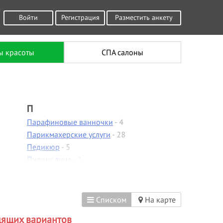
Войти
Регистрация
Разместить анкету
ы красоты
СПА салоны
П
Парафиновые ванночки
- 4
Парикмахерские услуги
- 28
Педикюр
- 5
Пилинг лица
- 1
Пирсинг
Плетение кос
- 1
Р
Списком
На карте
Расслабляющий массаж
- 1
дящих вариантов