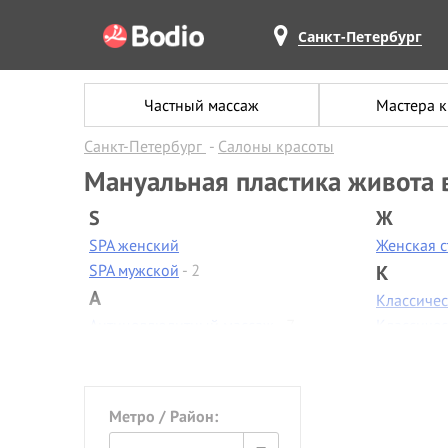
Санкт-Петербург
Частный массаж
Мастера 
Санкт-Петербург
Салоны красоты
Мануальная пластика живота 
S
Ж
SPA женский
Женская 
SPA мужской
- 2
К
А
Классиче
Антицеллюлитный массаж
- 7
Классиче
Аппаратная диагностика
Контурная
Аппаратная коррекция фигуры
-
Коррекци
2
Коррекци
Метро / Район:
Аппаратная косметология
- 2
Косметол
Аппаратный маникюр
- 6