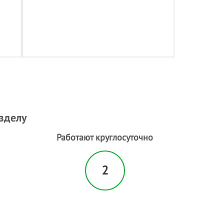
азделу
Работают круглосуточно
2