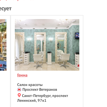
С
есует
Свадебные прически
- 3
Солярий
- 8
Спортивный массаж
Т
Татуаж
- 3
У
Увеличение губ
Ф
Фитнесс массаж
Ч
Чистка лица
- 1
Гемма
Э
Салон красоты
Эпиляция
- 16
Проспект Ветеранов
Санкт-Петербург, проспект
Ленинский, 97к1