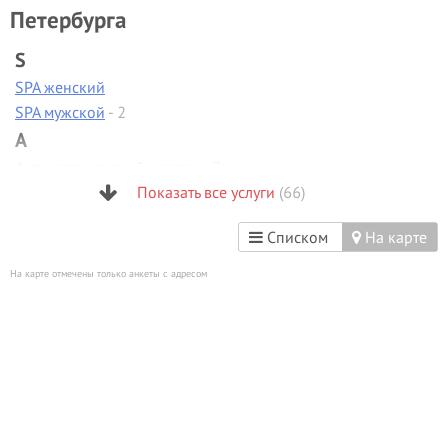
Петербурга
S
SPA женский
SPA мужской
- 2
А
Антицеллюлитный массаж
- 7
Аппаратная диагностика
Показать все услуги
(66)
Аппаратная коррекция фигуры
-
2
Списком
На карте
Аппаратная косметология
- 2
На карте отмечены только анкеты с адресом
Аппаратный маникюр
- 6
Б
Биоламинирование
В
Вакуумно-роликовый массаж
- 1
Вечерние прически
- 4
Визаж/макияж
- 19