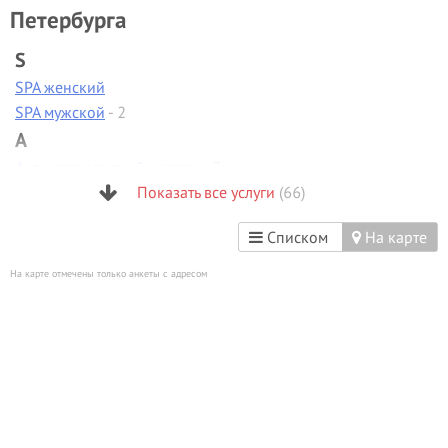
Петербурга
S
SPA женский
SPA мужской
- 2
А
Антицеллюлитный массаж
- 7
Аппаратная диагностика
Показать все услуги
(66)
Аппаратная коррекция фигуры
-
2
Списком
На карте
Аппаратная косметология
- 2
На карте отмечены только анкеты с адресом
Аппаратный маникюр
- 6
Б
Биоламинирование
В
Вакуумно-роликовый массаж
- 1
Вечерние прически
- 4
Визаж/макияж
- 19