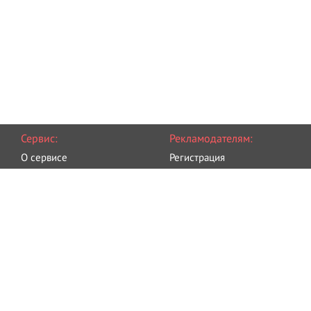
Сервис:
Рекламодателям:
О сервисе
Регистрация
Пользовательское
Разместить объявление
соглашение
Правила размещения
Политика обработки
Оплата
персональных данных
Блог
Связаться с администрацией