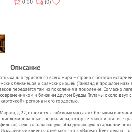
0.00
(0)
Описание
дыха для туристов со всего мира – страна с богатой историей
иамских близнецов и сиамских кошек (Таиланд в прошлом назы
веков передаётся там из поколения в поколение. Согласно лег
современником и близким другом Будды Гаутамы около двух 
 карточкой» региона и его гордостью.
Марата, д.22, относятся к тайскому массажу с большим внимани
ко дипломированные специалисты, которые знают и чтят все тр
о философскую составляющую, объединяющую в гармонии четыр
ся. Искушённые клиенты отмечают, что в «Banyan Tree» делают т