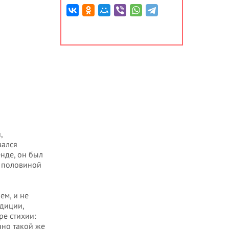
,
вался
енде, он был
с половиной
ем, и не
адиции,
е стихии:
очно такой же