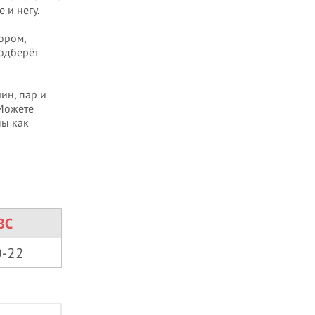
 и негу.
ором,
подберёт
ин, пар и
 Можете
ны как
ВС
0-22