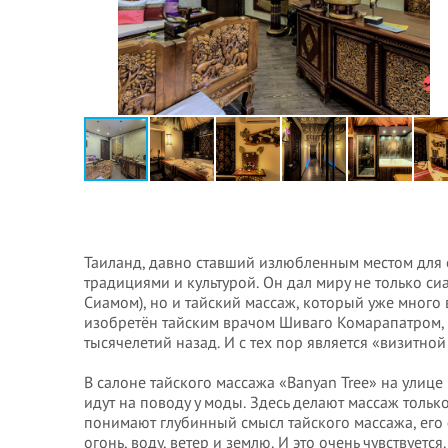
Таиланд, давно ставший излюбленным местом для от
традициями и культурой. Он дал миру не только с
Сиамом), но и тайский массаж, который уже много 
изобретён тайским врачом Шиваго Комарапатром, 
тысячелетий назад. И с тех пор является «визитной
В салоне тайского массажа «Banyan Tree» на улице 
идут на поводу у моды. Здесь делают массаж толь
понимают глубинный смысл тайского массажа, ег
огонь, воду, ветер и землю. И это очень чувствует