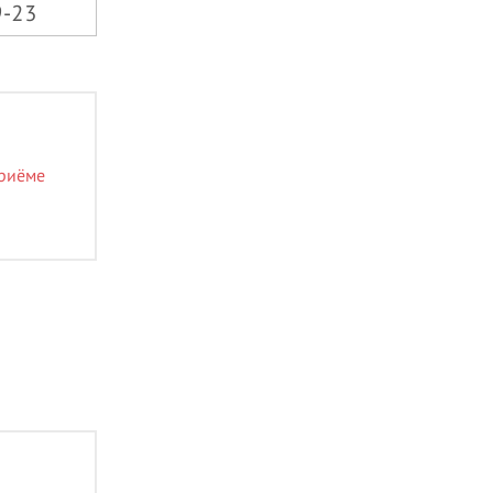
9-23
приёме