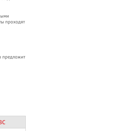
ными
ты проходят
ью предложит
ВС