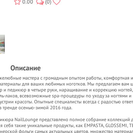
0.00
(0)
Описание
ужелюбные мастера с громадным опытом работы, комфортная и
 материалы для ваших любимых ноготков. Мы предлагаем вам
р и педикюр в четыре руки, наращивание и коррекцию ногтей
ель-лаков, всевозможные spa-процедуры по уходу за ногтями и
устрии красоты. Опытные специалисты всегда с радостью ответ
 тренде осенью-зимой 2016 года.
едикюра NailLounge представлено полное собрание коллекций 
 себя такие уникальные продукты, как EMPASTA, GLOSSEMI, 
йнерской фольги самых актуальных цветов, множество материа