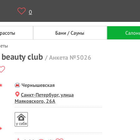
0
красоты
Бани / Сауны
Салон
кеты
 beauty club
/ Анкета №5026
Чернышевская
Санкт-Петербург, улица
Маяковского, 26А