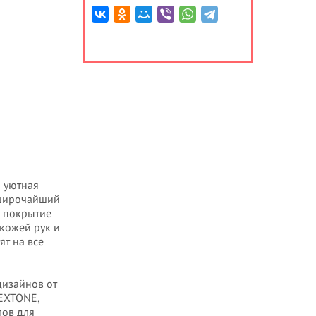
 уютная
 широчайший
, покрытие
 кожей рук и
ят на все
дизайнов от
TEXTONE,
лов для