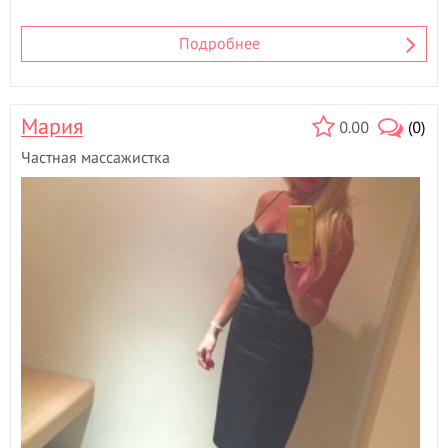
Подробнее
Мария
0.00
(0)
Частная массажистка