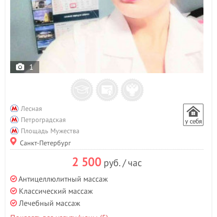
1
Лесная
Петроградская
Площадь Мужества
Санкт-Петербург
2 500
руб. / час
Антицеллюлитный массаж
Классический массаж
Лечебный массаж