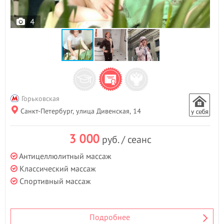
4
Горьковская
Санкт-Петербург, улица Дивенская, 14
3 000
руб. / сеанс
Антицеллюлитный массаж
Классический массаж
Спортивный массаж
Подробнее