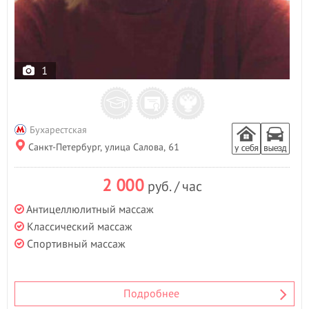
1
Бухарестская
Санкт-Петербург, улица Салова, 61
2 000
руб. / час
Антицеллюлитный массаж
Классический массаж
Спортивный массаж
Подробнее