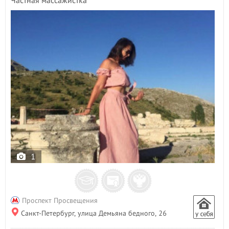
Частная массажистка
1
Проспект Просвещения
Санкт-Петербург, улица Демьяна бедного, 26