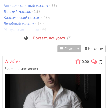
Антицеллюлитный массаж
- 339
Детский массаж
- 132
Классический массаж
- 493
Лечебный массаж
- 170
Мануальная терапия
- 94
Спортивный массаж
- 199
Показать все услуги
(7)
Тайский массаж
- 85
Списком
На карте
Атабек
0.00
(0)
Частный массажист