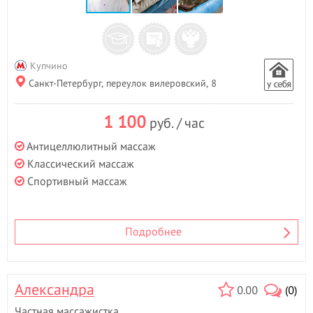
Купчино
Санкт-Петербург, переулок вилеровский, 8
1 100
руб. / час
Антицеллюлитный массаж
Классический массаж
Спортивный массаж
Подробнее
Александра
0.00
(0)
Частная массажистка